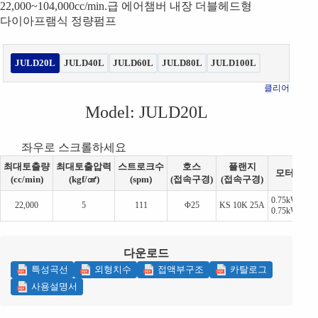
22,000~104,000cc/min.급 에어챔버 내장 더블헤드형
다이아프램식 정량펌프
JULD20L
JULD40L
JULD60L
JULD80L
JULD100L
클리어
Model
: JULD20L
최대토출량
최대토출압력
스트로크수
호스
플랜지
모터
(cc/min)
(kgf/㎠)
(spm)
(접속구경)
(접속구경)
0.75kW
22,000
5
111
Φ25
KS 10K 25A
0.75kW
다운로드
특성곡선
외형치수
접액부구조
카탈로그
사용설명서