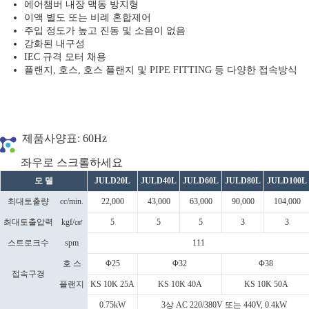
에어챔버 내장 맥동 방지형
이액 별도 또는 비례 혼합제어
주입 정도가 높고 진동 및 소음이 없음
강화된 내구성
IEC 규격 모터 채용
플랜지, 호스, 호스 플랜지 및 PIPE FITTING 등 다양한 접속방식
제품사양표: 60Hz
모 델
JULD20L
JULD40L
JULD60L
JULD80L
JULD100L
최대토출량
cc/min.
22,000
43,000
63,000
90,000
104,000
최대토출압력
kgf/㎠
5
5
5
3
3
스트로크수
spm
111
호 스
Φ25
Φ32
Φ38
접속구경
플랜지
KS 10K 25A
KS 10K 40A
KS 10K 50A
0.75kW
3상 AC 220/380V 또는 440V, 0.4kW