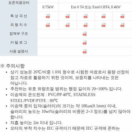
표준적용모터
0.75kW
ExeⅡT4 또는 ExedⅡBT4, 0.4kW
특 성 곡 선
외 형 치 수
접액부 구조
카 탈 로 그
사용 설명서
※ 주의사항
상기 성능은 20℃/비중 1.0의 청수로 시험한 자료로서 용량 선정의
참고 자료로 활용하기 위한 것이며, 보증치를 나타내는 것은
아닙니다.
추천하는 유효 유량조절 범위는 행정 길이의 20~100% 입니다.
이송액의 온도한계 : PVC/PP 40℃, STAINLESS
STEEL/PVDF/PTFE : 80℃
이송액 중의 입자(슬러리)의 크기는 약 100㎛(0.1mm) 이내,
슬러리의 농도는 10wt%(슬러리의 비중은 2~3 정도)를 넘지 않아야
합니다.
자흡 높이는 2m 이내 입니다.
모터의 부착 치수는 IEC 규격이기 때문에 IEC 규격에 준하는