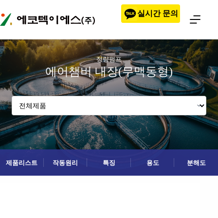
본문으로
실시간 문의
건너뛰기
정량펌프
에어챔버 내장(무맥동형)
제품리스트
작동원리
특징
용도
분해도