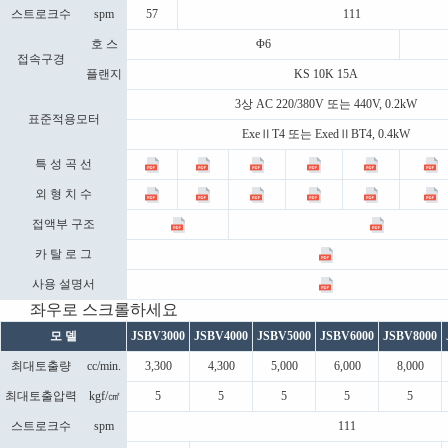
스트로크수
spm
57
111
호 스
Φ6
접속구경
플랜지
KS 10K 15A
3상 AC 220/380V 또는 440V, 0.2kW
표준적용모터
ExeⅡT4 또는 ExedⅡBT4, 0.4kW
특 성 곡 선
외 형 치 수
접액부 구조
카 탈 로 그
사용 설명서
모 델
JSBV3000
JSBV4000
JSBV5000
JSBV6000
JSBV8000
최대토출량
cc/min.
3,300
4,300
5,000
6,000
8,000
최대토출압력
kgf/㎠
5
5
5
5
5
스트로크수
spm
111