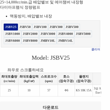
25~14,000cc/min.급 배압밸브 및 에어챔버 내장형
다이아프램식 정량펌프
맥동방지, 배압밸브 내장
JSBV25
JSBV50
JSBV100
JSBV300
JSBV500
JSBV1000
JSBV2000
JSBV3000
JSBV4000
JSBV5000
JSBV6000
JSBV8000
JMBV10L
JMBV14L
클리어
Model
: JSBV25
최대토출량
최대토출압력
스트로크수
호스
플랜지
(cc/min)
(kgf/㎠)
(spm)
(접속구경)
(접속구경)
3상 AC 220/
25
10
57
Φ6
KS 10K 15A
ExeⅡT4 또
다운로드