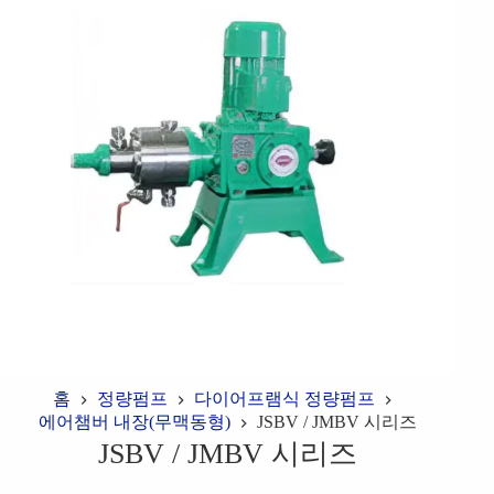
홈
정량펌프
다이어프램식 정량펌프
에어챔버 내장(무맥동형)
JSBV / JMBV 시리즈
JSBV / JMBV 시리즈