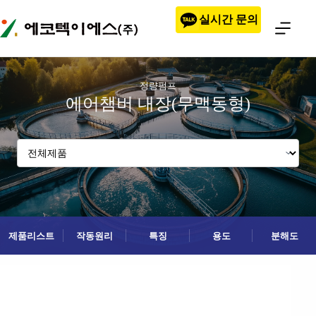
본문으로
실시간 문의
건너뛰기
정량펌프
에어챔버 내장(무맥동형)
제품리스트
작동원리
특징
용도
분해도