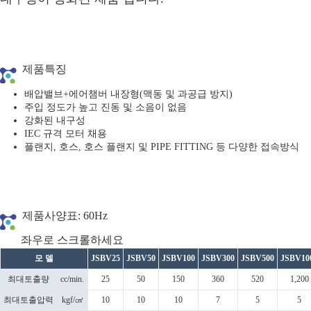
제품특징
배압밸브+에어챔버 내장형(맥동 및 과공급 방지)
주입 정도가 높고 진동 및 소음이 없음
강화된 내구성
IEC 규격 모터 채용
플랜지, 호스, 호스 플랜지 및 PIPE FITTING 등 다양한 접속방식
제품사양표: 60Hz
모 델
JSBV25
JSBV50
JSBV100
JSBV300
JSBV500
JSBV10
최대토출량
cc/min.
25
50
150
360
520
1,200
최대토출압력
kgf/㎠
10
10
10
7
5
5