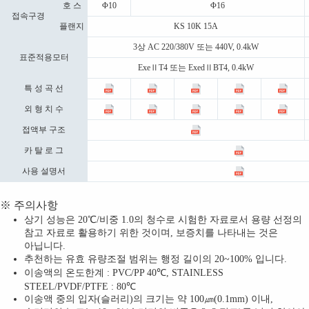
호 스
Φ10
Φ16
접속구경
플랜지
KS 10K 15A
3상 AC 220/380V 또는 440V, 0.4kW
표준적용모터
ExeⅡT4 또는 ExedⅡBT4, 0.4kW
특 성 곡 선
외 형 치 수
접액부 구조
카 탈 로 그
사용 설명서
※ 주의사항
상기 성능은 20℃/비중 1.0의 청수로 시험한 자료로서 용량 선정의
참고 자료로 활용하기 위한 것이며, 보증치를 나타내는 것은
아닙니다.
추천하는 유효 유량조절 범위는 행정 길이의 20~100% 입니다.
이송액의 온도한계 : PVC/PP 40℃, STAINLESS
STEEL/PVDF/PTFE : 80℃
이송액 중의 입자(슬러리)의 크기는 약 100㎛(0.1mm) 이내,