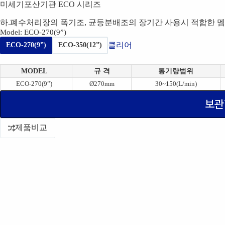
미세기포산기관 ECO 시리즈
하.폐수처리장의 폭기조, 균등분배조의 장기간 사용시 적합한 멤
Model
: ECO-270(9”)
클리어
ECO-270(9”)
ECO-350(12”)
MODEL
규 격
통기량범위
ECO-270(9”)
Ø270mm
30~150(L/min)
보관
제품비교