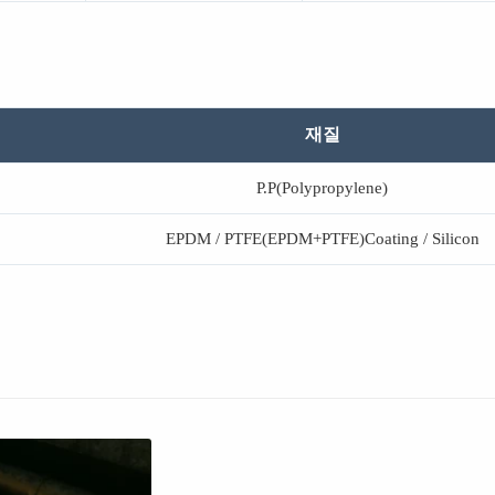
재질
P.P(Polypropylene)
EPDM / PTFE(EPDM+PTFE)Coating / Silicon