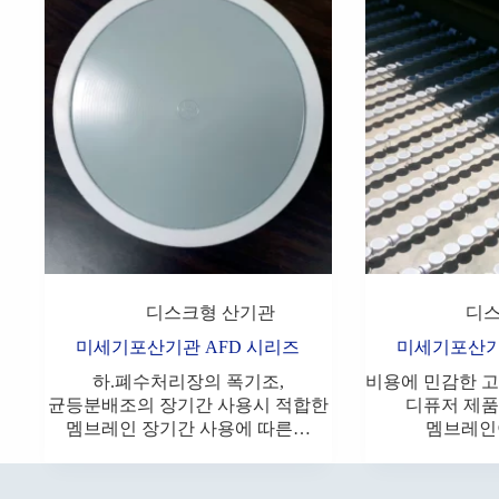
디스크형 산기관
디스
미세기포산기관 AFD 시리즈
미세기포산기
하.폐수처리장의 폭기조,
비용에 민감한 
균등분배조의 장기간 사용시 적합한
디퓨저 제품
멤브레인 장기간 사용에 따른…
멤브레인