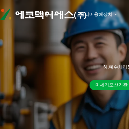
본문으로
건너뛰기
정량펌프
폴리머용해장치
하.폐수처리
미세기포산기관 