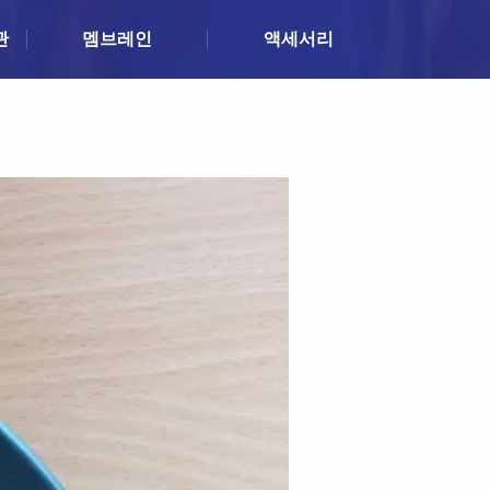
관
멤브레인
액세서리