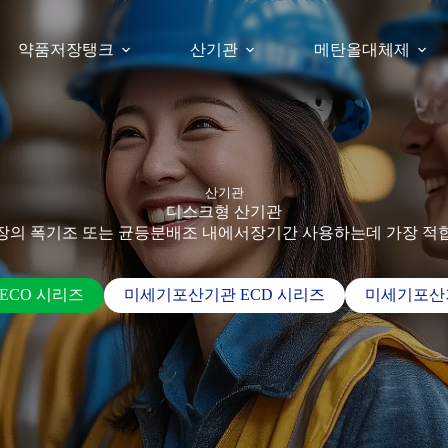
약품저장탱크
산기관
메탄올대체제
산기관
디스크형 산기관
장의 폭기조 또는 균등분배조 내에서장기간 사용하는데 가장 적
ECO 시리즈
미세기포산기관 ECD 시리즈
미세기포산기