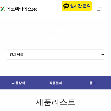
본문으로
실시간 문의
건너뛰기
정량펌프
고압플런저형
제품상세
작동원리
용도
제품리스트