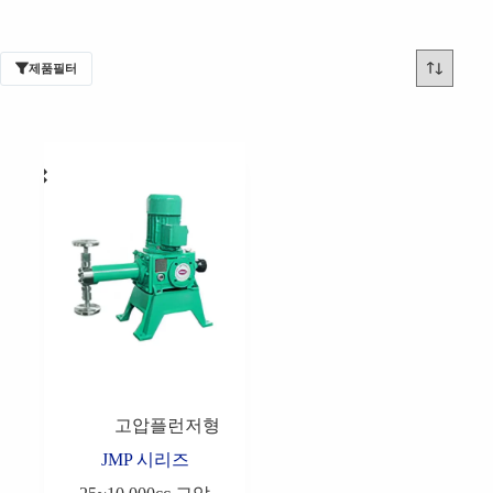
제품필터
고압플런저형
JMP 시리즈